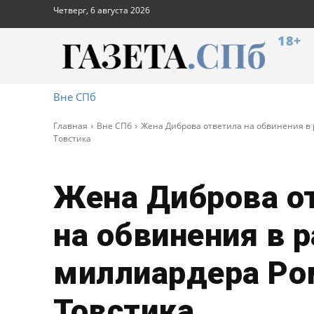
Четверг, 6 августа 2026
18+
Вне СПб
Главная
Вне СПб
Жена Диброва ответила на обвинения в
Товстика
Жена Диброва о
на обвинения в 
миллиардера Ро
Товстика