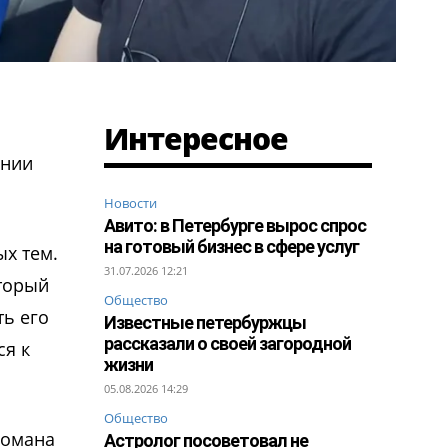
Интересное
ании
Новости
Авито: в Петербурге вырос спрос
на готовый бизнес в сфере услуг
ых тем.
31.07.2026 12:21
оторый
Общество
ть его
Известные петербуржцы
рассказали о своей загородной
ся к
жизни
05.08.2026 14:29
Общество
Романа
Астролог посоветовал не