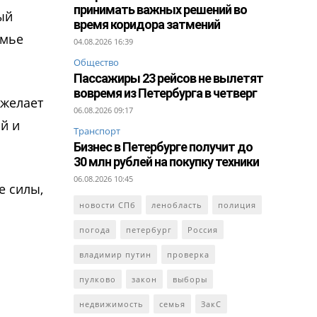
принимать важных решений во
ый
время коридора затмений
емье
04.08.2026 16:39
Общество
Пассажиры 23 рейсов не вылетят
вовремя из Петербурга в четверг
 желает
06.08.2026 09:17
й и
Транспорт
Бизнес в Петербурге получит до
30 млн рублей на покупку техники
06.08.2026 10:45
е силы,
новости СПб
ленобласть
полиция
погода
петербург
Россия
владимир путин
проверка
пулково
закон
выборы
недвижимость
семья
ЗакС