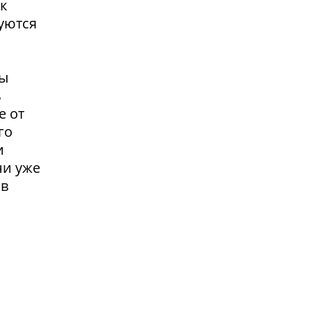
к
уются
вы
ь
е от
го
и
ни уже
 в