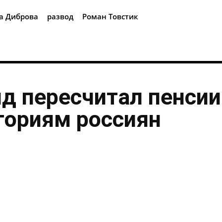
а Диброва
развод
Роман Товстик
нд пересчитал пенсии
гориям россиян