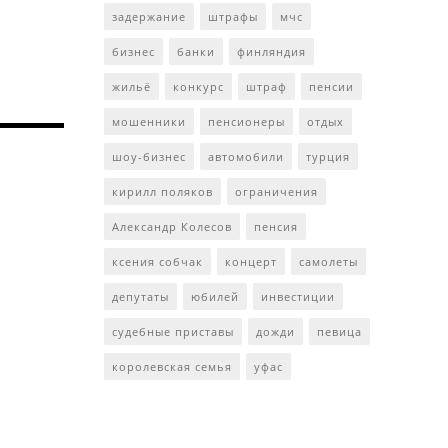
задержание
штрафы
мчс
бизнес
банки
финляндия
жильё
конкурс
штраф
пенсии
мошенники
пенсионеры
отдых
шоу-бизнес
автомобили
турция
кирилл поляков
ограничения
Александр Колесов
пенсия
ксения собчак
концерт
самолеты
депутаты
юбилей
инвестиции
судебные приставы
дожди
певица
королевская семья
уфас