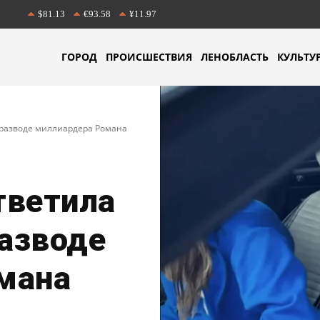
$81.13
€93.58
¥11.97
ГОРОД
ПРОИСШЕСТВИЯ
ЛЕНОБЛАСТЬ
КУЛЬТУ
 разводе миллиардера Романа
тветила
разводе
мана