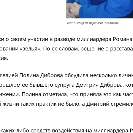
Фото: кадр из передачи "Малахов"
и о своем участии в разводе миллиардера Романа
овании «зелья». По ее словам, решение о расстав
ия.
угелией Полина Диброва обсудила несколько личн
 прошлом ее бывшего супруга Дмитрия Диброва, к
ижении. Полина отметила, что приняла это как час
й жизни таких практик не было, а Дмитрий стремил
каких-либо средств воздействия на миллиардера 