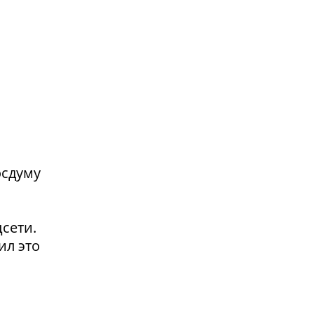
осдуму
сети.
ил это