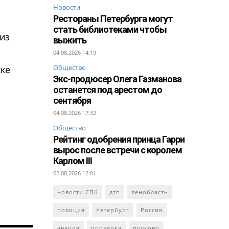
Новости
Рестораны Петербурга могут
стать библиотеками чтобы
из
выжить
04.08.2026 14:19
Общество
ке
Экс-продюсер Олега Газманова
останется под арестом до
сентября
04.08.2026 17:32
Общество
Рейтинг одобрения принца Гарри
вырос после встречи с королем
Карлом III
02.08.2026 12:01
новости СПб
дтп
ленобласть
полиция
петербург
Россия
авария
проверка
пулково