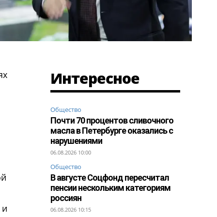
Интересное
ях
Общество
Почти 70 процентов сливочного
масла в Петербурге оказались с
нарушениями
06.08.2026 10:00
Общество
ой
В августе Соцфонд пересчитал
пенсии нескольким категориям
россиян
 и
06.08.2026 10:15