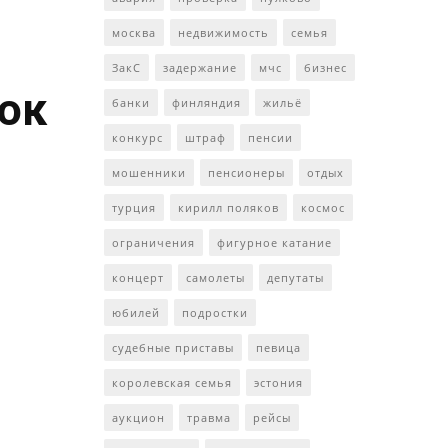
москва
недвижимость
семья
ЗакС
задержание
мчс
бизнес
ток
банки
финляндия
жильё
конкурс
штраф
пенсии
мошенники
пенсионеры
отдых
турция
кирилл поляков
космос
ограничения
фигурное катание
концерт
самолеты
депутаты
юбилей
подростки
судебные приставы
певица
королевская семья
эстония
аукцион
травма
рейсы