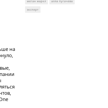
меган маркл
алла пугачева
эксперт
ьше на
онуло,
вые,
мпании
ы
ляться
нтов,
 One