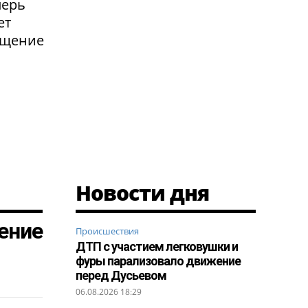
перь
ет
ащение
Новости дня
ение
Происшествия
ДТП с участием легковушки и
фуры парализовало движение
перед Дусьевом
06.08.2026 18:29