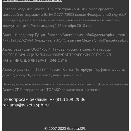
Сетевое издание Газета.СПб Регистрационный номер средства
массовой информации Эл № ФС77-73908 выдан Федеральной службой
по надзору в сфере связи, информационных технологий и массовых
коммуникаций (Роскомнадзор) 12 октября 2018 года.
Главный редактор Гущин Ярослав Алексеевич, info@gazeta.spb.ru, тел:
+7 (812) 627-21-84. Учредитель АО "Открытые Медиа", info@gazeta.spb.ru
Адрес редакции ООО "Рост": 197022, Россия, г.Санкт-Петербург,
ВН.ТЕР.Г. МУНИЦИПАЛЬНЫЙ ОКРУГ АПТЕКАРСКИЙ ОСТРОВ, УЛ
ЧАПЫГИНА, Д. 6 ЛИТЕРА П, ОФИС 316
Адрес учредителя: 197374, Россия, Санкт-Петербург, Торфяная дорога,
дом 17, корпус 6, строение 1, помещение 67Н
Пожалуйста, все пожелания и претензии к текстам, опубликованном на
Газета.СПб, отправляйте ТОЛЬКО по электронной почте.
По вопросам рекламы: +7 (812) 309-29-36,
reklama@gazeta.spb.ru
© 2007-2025 Gazeta.SPb