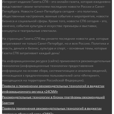
Интернет-издание Газета.СПб – это онлайн-газета, которая ежедневно
представляет своим читателям последние новости России и Санкт-
Петербурга. Новости Санкт-Петербурга сегодня – это политика,
общественные настроения, важные события и мероприятия, новости
бизнеса и социальной сферы. Кроме того, новости СПб сегодня – это,
конечно, события культуры и искусства: премьеры и выставки,
концерты и театральные спектакли.
На страницах Газета.СПб вы узнаете последние новости дня, которые
затрагивают не только Санкт-Петербург, но и всю Россию. Политика и
власть, деньги и бизнес, культура и спорт, – основные темы, которые
Газета.СПб затрагивает каждый день!
На информационном ресурсе (сайте) применяются рекомендательные
технологии (информационные технологии предоставления
информации на основе сбора, систематизации и анализа сведений,
относящихся к предпочтениям пользователей сети «Интернет»,
находящихся на территории Российской Федерации).
Правила о применении рекомендательных технологий в виджетах
информационного ресурса «24СМИ»
Рекомендательные технологии в блоках платформы рекомендаций
Sparrow
Правила применения рекомендательных технологий в виджетах
рекламно-обменной сети «СМИ2»