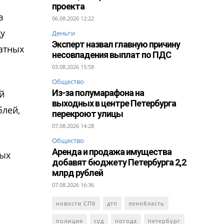
проекта
в
06.08.2026 12:22
ду
Деньги
Эксперт назвал главную причину
атных
несовпадения выплат по ПДС
03.08.2026 15:58
Общество
Из-за полумарафона на
й
выходных в центре Петербурга
блей,
перекроют улицы
07.08.2026 14:28
Общество
Аренда и продажа имущества
вых
добавят бюджету Петербурга 2,2
млрд рублей
07.08.2026 16:36
новости СПб
дтп
ленобласть
полиция
суд
погода
петербург