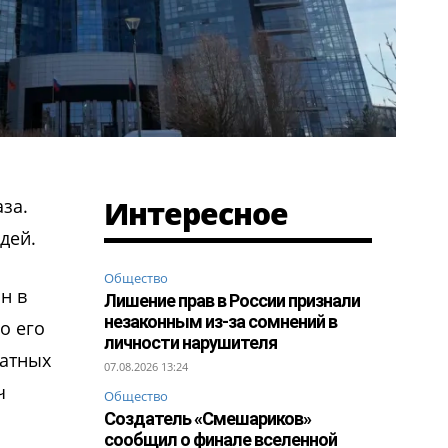
Интересное
аза.
дей.
Общество
н в
Лишение прав в России признали
незаконным из-за сомнений в
о его
личности нарушителя
ратных
07.08.2026 13:24
ч
Общество
Создатель «Смешариков»
сообщил о финале вселенной