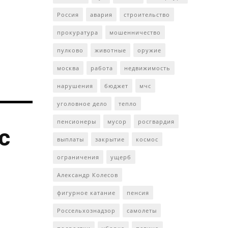
Россия
авария
строительство
прокуратура
мошенничество
пулково
животные
оружие
москва
работа
недвижимость
нарушения
бюджет
мчс
уголовное дело
тепло
пенсионеры
мусор
росгвардия
с
выплаты
закрытие
космос
ограничения
ущерб
Александр Колесов
фигурное катание
пенсия
Россельхознадзор
самолеты