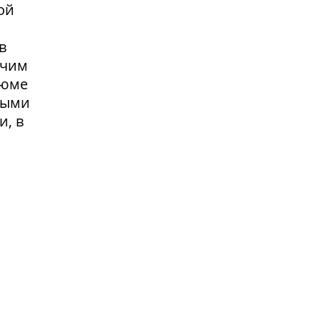
ой
в
очим
зюме
выми
и, в