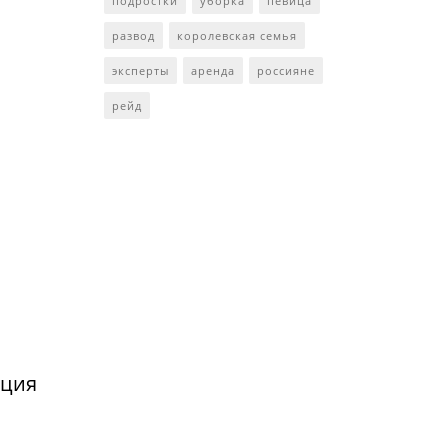
подростки
уборка
певица
развод
королевская семья
эксперты
аренда
россияне
рейд
нция