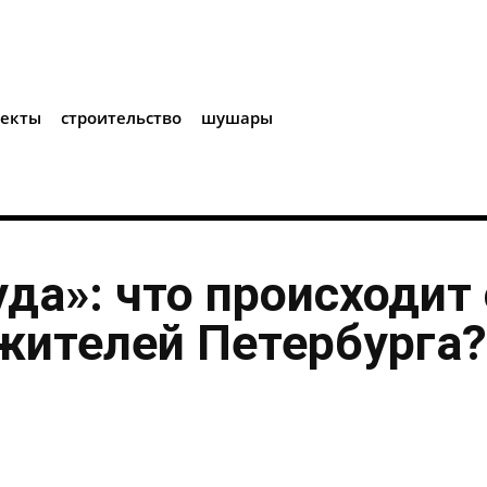
i
оекты
строительство
шушары
уда»: что происходит 
жителей Петербурга?