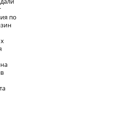
адали
т
вия по
азин
их
я
 на
 в
та