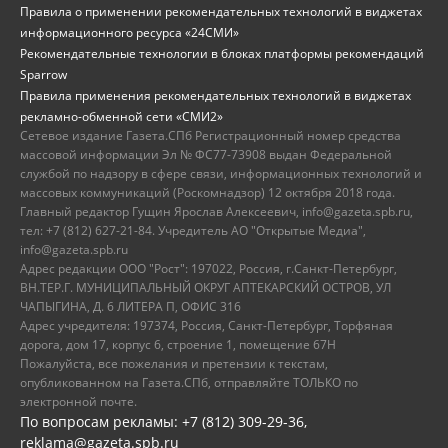
Правила о применении рекомендательных технологий в виджетах
информационного ресурса «24СМИ»
Рекомендательные технологии в блоках платформы рекомендаций
Sparrow
Правила применения рекомендательных технологий в виджетах
рекламно-обменной сети «СМИ2»
Сетевое издание Газета.СПб Регистрационный номер средства
массовой информации Эл № ФС77-73908 выдан Федеральной
службой по надзору в сфере связи, информационных технологий и
массовых коммуникаций (Роскомнадзор) 12 октября 2018 года.
Главный редактор Гущин Ярослав Алексеевич, info@gazeta.spb.ru,
тел: +7 (812) 627-21-84. Учредитель АО "Открытые Медиа",
info@gazeta.spb.ru
Адрес редакции ООО "Рост": 197022, Россия, г.Санкт-Петербург,
ВН.ТЕР.Г. МУНИЦИПАЛЬНЫЙ ОКРУГ АПТЕКАРСКИЙ ОСТРОВ, УЛ
ЧАПЫГИНА, Д. 6 ЛИТЕРА П, ОФИС 316
Адрес учредителя: 197374, Россия, Санкт-Петербург, Торфяная
дорога, дом 17, корпус 6, строение 1, помещение 67Н
Пожалуйста, все пожелания и претензии к текстам,
опубликованном на Газета.СПб, отправляйте ТОЛЬКО по
электронной почте.
По вопросам рекламы: +7 (812) 309-29-36,
reklama@gazeta.spb.ru