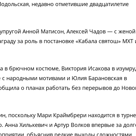
Подольская, недавно отметившие двадцатилетие
супругой Анной Матисон, Алексей Чадов — с женой
аграду за роль в постановке «Кабала святош» МХТ
ва в брючном костюме, Виктория Исакова в изумр
де с народными мотивами и Юлия Барановская в
бщила о планах работать без перерывов до Новог
н, поскольку Мари Краймбрери находится в турне
. Анна Хилькевич и Артур Волков впервые за долг
роприятии, объяснив редкие выходы сложностями