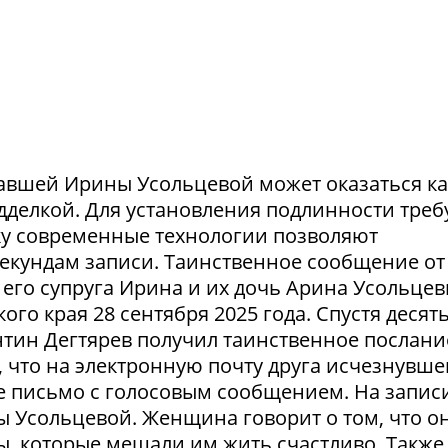
авшей Ирины Усольцевой может оказаться ка
одделкой. Для установления подлинности треб
ку современные технологии позволяют
секундам записи. Таинственное сообщение от
его супруга Ирина и их дочь Арина Усольце
ого края 28 сентября 2025 года. Спустя десят
тин Дегтярев получил таинственное послани
 что на электронную почту друга исчезнувше
 письмо с голосовым сообщением. На запис
ы Усольцевой. Женщина говорит о том, что о
ы, которые мешали им жить счастливо. Также