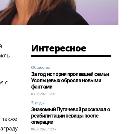
Интересное
й
акль
Общество
За год история пропавшей семьи
Усольцевых обросла новыми
s с
фактами
03.08.2026 12:45
Звезды
Знакомый Пугачевой рассказал о
реабилитации певицы после
 также
операции
Награду
06.08.2026 12:17