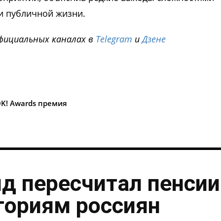
и публичной жизни.
фициальных каналах в
Telegram
и
Дзене
i
K! Awards премия
нд пересчитал пенсии
гориям россиян