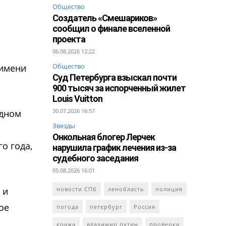
Общество
Создатель «Смешариков»
сообщил о финале вселенной
проекта
06.08.2026 12:22
Общество
 имени
Суд Петербурга взыскал почти
900 тысяч за испорченный жилет
Louis Vuitton
30.07.2026 16:57
удном
Звезды
Онкольная блогер Лерчек
о года,
нарушила график лечения из-за
судебного заседания
05.08.2026 16:01
 и
новости СПб
ленобласть
полиция
ое
погода
петербург
Россия
кража
владимир путин
проверка