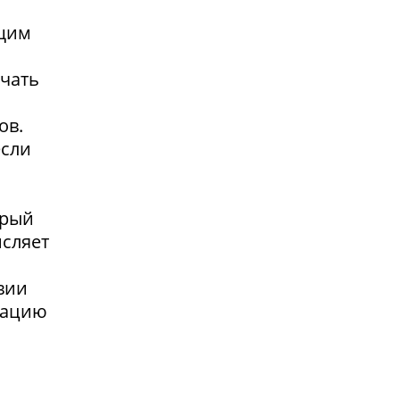
ющим
учать
ов.
если
орый
исляет
я
вии
сацию