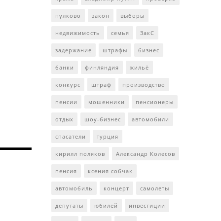
пулково
закон
выборы
недвижимость
семья
ЗакС
задержание
штрафы
бизнес
банки
финляндия
жильё
конкурс
штраф
производство
пенсии
мошенники
пенсионеры
отдых
шоу-бизнес
автомобили
спасатели
турция
кирилл поляков
Александр Колесов
пенсия
ксения собчак
автомобиль
концерт
самолеты
депутаты
юбилей
инвестиции