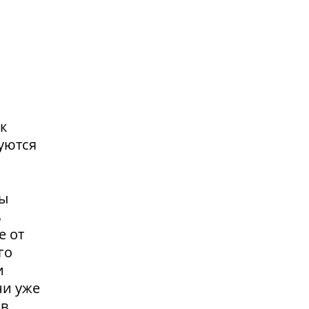
к
уются
вы
ь
е от
го
и
ни уже
 в