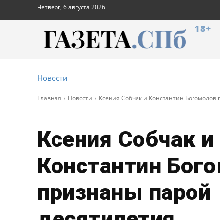
Четверг, 6 августа 2026
18+
Новости
Главная
Новости
Ксения Собчак и Константин Богомолов 
Ксения Собчак и
Константин Бог
признаны парой
десятилетия