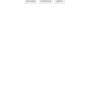
дожди
певица
уфас