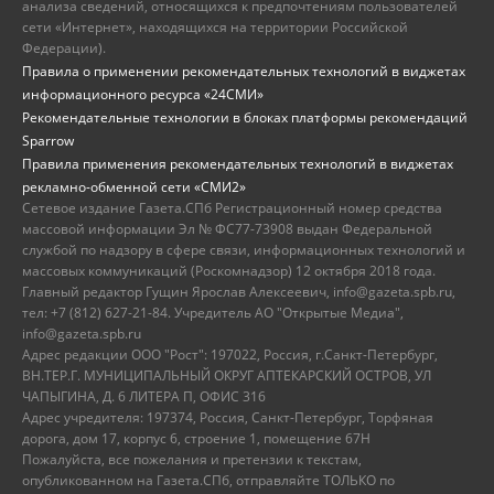
анализа сведений, относящихся к предпочтениям пользователей
сети «Интернет», находящихся на территории Российской
Федерации).
Правила о применении рекомендательных технологий в виджетах
информационного ресурса «24СМИ»
Рекомендательные технологии в блоках платформы рекомендаций
Sparrow
Правила применения рекомендательных технологий в виджетах
рекламно-обменной сети «СМИ2»
Сетевое издание Газета.СПб Регистрационный номер средства
массовой информации Эл № ФС77-73908 выдан Федеральной
службой по надзору в сфере связи, информационных технологий и
массовых коммуникаций (Роскомнадзор) 12 октября 2018 года.
Главный редактор Гущин Ярослав Алексеевич, info@gazeta.spb.ru,
тел: +7 (812) 627-21-84. Учредитель АО "Открытые Медиа",
info@gazeta.spb.ru
Адрес редакции ООО "Рост": 197022, Россия, г.Санкт-Петербург,
ВН.ТЕР.Г. МУНИЦИПАЛЬНЫЙ ОКРУГ АПТЕКАРСКИЙ ОСТРОВ, УЛ
ЧАПЫГИНА, Д. 6 ЛИТЕРА П, ОФИС 316
Адрес учредителя: 197374, Россия, Санкт-Петербург, Торфяная
дорога, дом 17, корпус 6, строение 1, помещение 67Н
Пожалуйста, все пожелания и претензии к текстам,
опубликованном на Газета.СПб, отправляйте ТОЛЬКО по