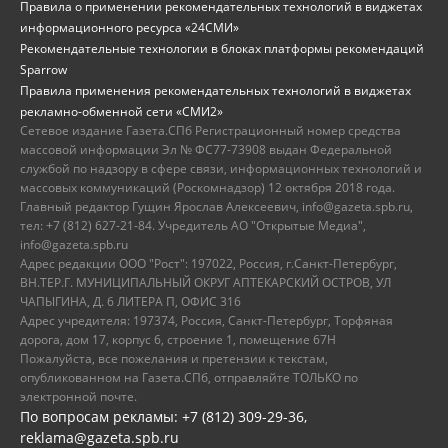
Правила о применении рекомендательных технологий в виджетах
информационного ресурса «24СМИ»
Рекомендательные технологии в блоках платформы рекомендаций
Sparrow
Правила применения рекомендательных технологий в виджетах
рекламно-обменной сети «СМИ2»
Сетевое издание Газета.СПб Регистрационный номер средства
массовой информации Эл № ФС77-73908 выдан Федеральной
службой по надзору в сфере связи, информационных технологий и
массовых коммуникаций (Роскомнадзор) 12 октября 2018 года.
Главный редактор Гущин Ярослав Алексеевич, info@gazeta.spb.ru,
тел: +7 (812) 627-21-84. Учредитель АО "Открытые Медиа",
info@gazeta.spb.ru
Адрес редакции ООО "Рост": 197022, Россия, г.Санкт-Петербург,
ВН.ТЕР.Г. МУНИЦИПАЛЬНЫЙ ОКРУГ АПТЕКАРСКИЙ ОСТРОВ, УЛ
ЧАПЫГИНА, Д. 6 ЛИТЕРА П, ОФИС 316
Адрес учредителя: 197374, Россия, Санкт-Петербург, Торфяная
дорога, дом 17, корпус 6, строение 1, помещение 67Н
Пожалуйста, все пожелания и претензии к текстам,
опубликованном на Газета.СПб, отправляйте ТОЛЬКО по
электронной почте.
По вопросам рекламы: +7 (812) 309-29-36,
reklama@gazeta.spb.ru