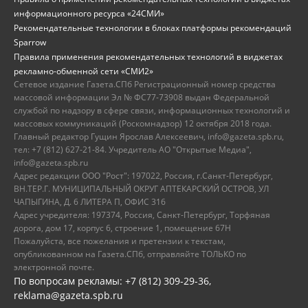
информационного ресурса «24СМИ»
Рекомендательные технологии в блоках платформы рекомендаций
Sparrow
Правила применения рекомендательных технологий в виджетах
рекламно-обменной сети «СМИ2»
Сетевое издание Газета.СПб Регистрационный номер средства
массовой информации Эл № ФС77-73908 выдан Федеральной
службой по надзору в сфере связи, информационных технологий и
массовых коммуникаций (Роскомнадзор) 12 октября 2018 года.
Главный редактор Гущин Ярослав Алексеевич, info@gazeta.spb.ru,
тел: +7 (812) 627-21-84. Учредитель АО "Открытые Медиа",
info@gazeta.spb.ru
Адрес редакции ООО "Рост": 197022, Россия, г.Санкт-Петербург,
ВН.ТЕР.Г. МУНИЦИПАЛЬНЫЙ ОКРУГ АПТЕКАРСКИЙ ОСТРОВ, УЛ
ЧАПЫГИНА, Д. 6 ЛИТЕРА П, ОФИС 316
Адрес учредителя: 197374, Россия, Санкт-Петербург, Торфяная
дорога, дом 17, корпус 6, строение 1, помещение 67Н
Пожалуйста, все пожелания и претензии к текстам,
опубликованном на Газета.СПб, отправляйте ТОЛЬКО по
электронной почте.
По вопросам рекламы: +7 (812) 309-29-36,
reklama@gazeta.spb.ru