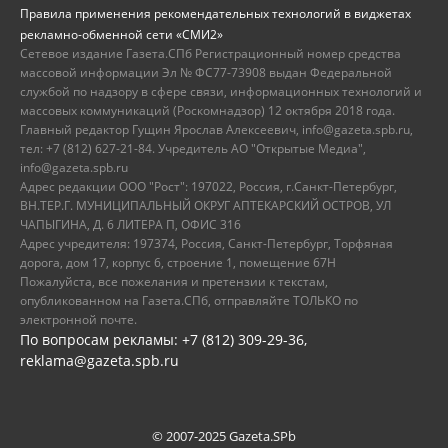
Правила применения рекомендательных технологий в виджетах
рекламно-обменной сети «СМИ2»
Сетевое издание Газета.СПб Регистрационный номер средства
массовой информации Эл № ФС77-73908 выдан Федеральной
службой по надзору в сфере связи, информационных технологий и
массовых коммуникаций (Роскомнадзор) 12 октября 2018 года.
Главный редактор Гущин Ярослав Алексеевич, info@gazeta.spb.ru,
тел: +7 (812) 627-21-84. Учредитель АО "Открытые Медиа",
info@gazeta.spb.ru
Адрес редакции ООО "Рост": 197022, Россия, г.Санкт-Петербург,
ВН.ТЕР.Г. МУНИЦИПАЛЬНЫЙ ОКРУГ АПТЕКАРСКИЙ ОСТРОВ, УЛ
ЧАПЫГИНА, Д. 6 ЛИТЕРА П, ОФИС 316
Адрес учредителя: 197374, Россия, Санкт-Петербург, Торфяная
дорога, дом 17, корпус 6, строение 1, помещение 67Н
Пожалуйста, все пожелания и претензии к текстам,
опубликованном на Газета.СПб, отправляйте ТОЛЬКО по
электронной почте.
По вопросам рекламы: +7 (812) 309-29-36,
reklama@gazeta.spb.ru
© 2007-2025 Gazeta.SPb