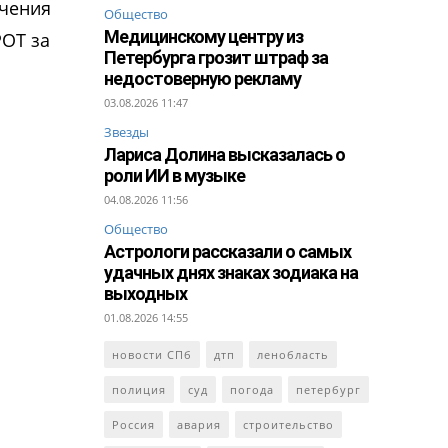
ачения
Общество
Медицинскому центру из
РОТ за
Петербурга грозит штраф за
недостоверную рекламу
03.08.2026 11:47
Звезды
Лариса Долина высказалась о
роли ИИ в музыке
04.08.2026 11:56
Общество
Астрологи рассказали о самых
удачных днях знаках зодиака на
выходных
01.08.2026 14:55
новости СПб
дтп
ленобласть
полиция
суд
погода
петербург
Россия
авария
строительство