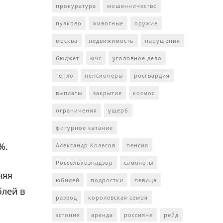
прокуратура
мошенничество
пулково
животные
оружие
москва
недвижимость
нарушения
бюджет
мчс
уголовное дело
тепло
пенсионеры
росгвардия
выплаты
закрытие
космос
ограничения
ущерб
фигурное катание
%.
Александр Колесов
пенсия
Россельхознадзор
самолеты
няя
юбилей
подростки
певица
блей в
развод
королевская семья
эстония
аренда
россияне
рейд