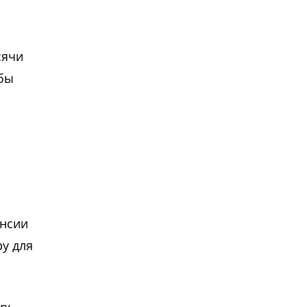
сячи
обы
енсии
у для