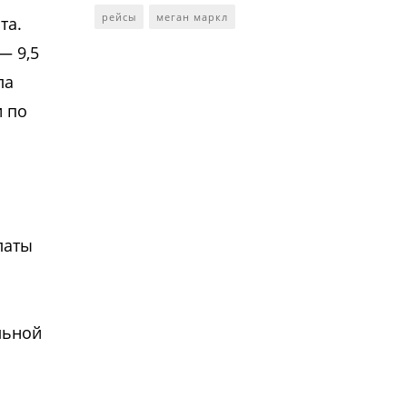
рейсы
меган маркл
та.
— 9,5
ла
и по
латы
льной