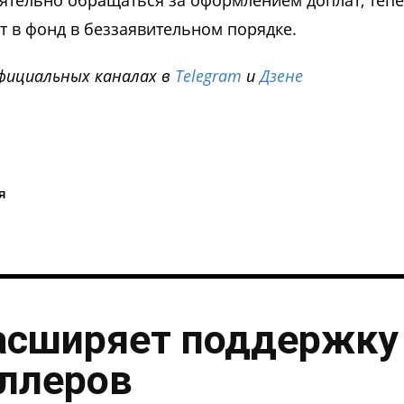
ятельно обращаться за оформлением доплат, теп
т в фонд в беззаявительном порядке.
фициальных каналах в
Telegram
и
Дзене
i
я
асширяет поддержку
ллеров