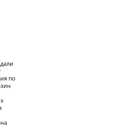
адали
т
вия по
азин
их
я
 на