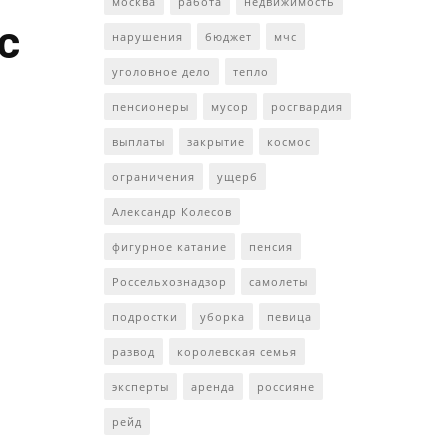
москва
работа
недвижимость
с
нарушения
бюджет
мчс
уголовное дело
тепло
пенсионеры
мусор
росгвардия
выплаты
закрытие
космос
ограничения
ущерб
Александр Колесов
фигурное катание
пенсия
Россельхознадзор
самолеты
подростки
уборка
певица
развод
королевская семья
эксперты
аренда
россияне
рейд