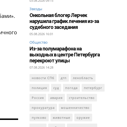
03.08.2026 09:15
Звезды
Онкольная блогер Лерчек
бами».
нарушила график лечения из-за
судебного заседания
личного
05.08.2026 16:01
Общество
Из-за полумарафона на
выходных в центре Петербурга
перекроют улицы
07.08.2026 14:28
новости СПб
дтп
ленобласть
полиция
суд
погода
петербург
Россия
авария
строительство
прокуратура
мошенничество
пулково
животные
оружие