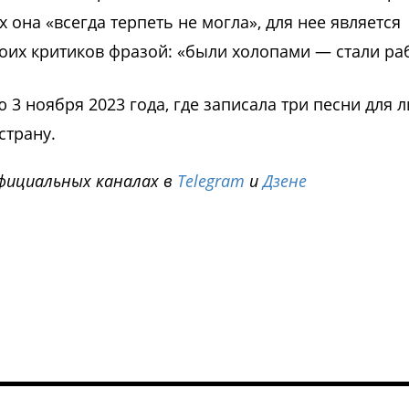
х она «всегда терпеть не могла», для нее является
воих критиков фразой: «были холопами — стали ра
3 ноября 2023 года, где записала три песни для 
страну.
фициальных каналах в
Telegram
и
Дзене
i