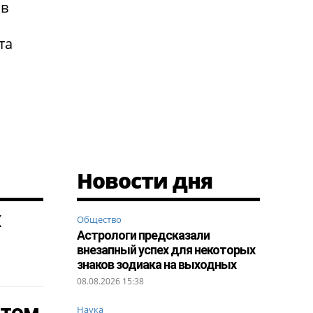
 в
та
Новости дня
х
Общество
Астрологи предсказали
внезапный успех для некоторых
знаков зодиака на выходных
08.08.2026 15:38
ытом
Наука