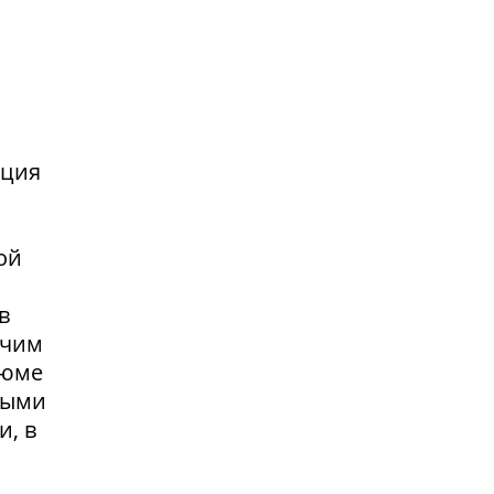
нция
ой
в
очим
зюме
выми
и, в