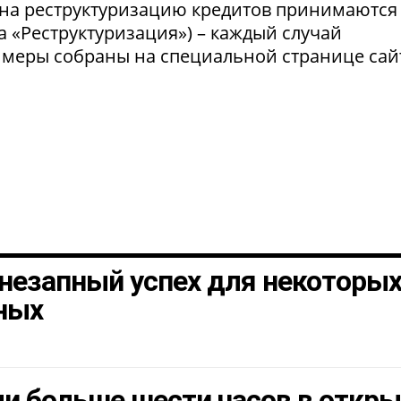
 на реструктуризацию кредитов принимаются
а «Реструктуризация») – каждый случай
 меры собраны на специальной странице сай
незапный успех для некоторы
ных
и больше шести часов в откр