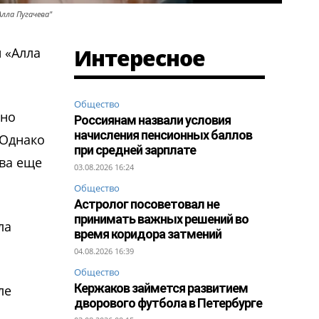
Алла Пугачева"
Интересное
 «Алла
Общество
сно
Россиянам назвали условия
начисления пенсионных баллов
 Однако
при средней зарплате
ава еще
03.08.2026 16:24
Общество
Астролог посоветовал не
принимать важных решений во
ла
время коридора затмений
04.08.2026 16:39
Общество
Кержаков займется развитием
ле
дворового футбола в Петербурге