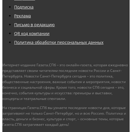
Подписка
Реклама
Письмо в редакцию
QR код компании
Политика обработки персональных данных
Интернет-издание Газета.СПб – это онлайн-газета, которая ежедневно
представляет своим читателям последние новости России и Санкт-
Петербурга. Новости Санкт-Петербурга сегодня – это политика,
общественные настроения, важные события и мероприятия, новости
бизнеса и социальной сферы. Кроме того, новости СПб сегодня – это,
конечно, события культуры и искусства: премьеры и выставки,
концерты и театральные спектакли.
На страницах Газета.СПб вы узнаете последние новости дня, которые
затрагивают не только Санкт-Петербург, но и всю Россию. Политика и
власть, деньги и бизнес, культура и спорт, – основные темы, которые
Газета.СПб затрагивает каждый день!