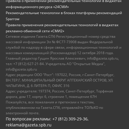
Правила о применении рекомендательных технологий в виджетах
информационного ресурса «24СМИ»
Рекомендательные технологии в блоках платформы рекомендаций
Sparrow
Правила применения рекомендательных технологий в виджетах
рекламно-обменной сети «СМИ2»
Сетевое издание Газета.СПб Регистрационный номер средства
массовой информации Эл № ФС77-73908 выдан Федеральной
службой по надзору в сфере связи, информационных технологий и
массовых коммуникаций (Роскомнадзор) 12 октября 2018 года.
Главный редактор Гущин Ярослав Алексеевич, info@gazeta.spb.ru,
тел: +7 (812) 627-21-84. Учредитель АО "Открытые Медиа",
info@gazeta.spb.ru
Адрес редакции ООО "Рост": 197022, Россия, г.Санкт-Петербург,
ВН.ТЕР.Г. МУНИЦИПАЛЬНЫЙ ОКРУГ АПТЕКАРСКИЙ ОСТРОВ, УЛ
ЧАПЫГИНА, Д. 6 ЛИТЕРА П, ОФИС 316
Адрес учредителя: 197374, Россия, Санкт-Петербург, Торфяная
дорога, дом 17, корпус 6, строение 1, помещение 67Н
Пожалуйста, все пожелания и претензии к текстам,
опубликованном на Газета.СПб, отправляйте ТОЛЬКО по
электронной почте.
По вопросам рекламы: +7 (812) 309-29-36,
reklama@gazeta.spb.ru