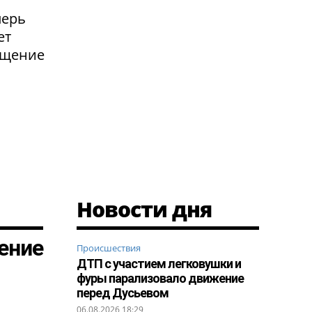
перь
ет
ащение
Новости дня
ение
Происшествия
ДТП с участием легковушки и
фуры парализовало движение
перед Дусьевом
06.08.2026 18:29