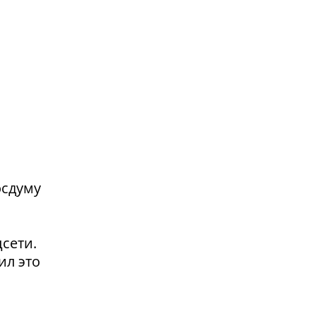
осдуму
сети.
ил это