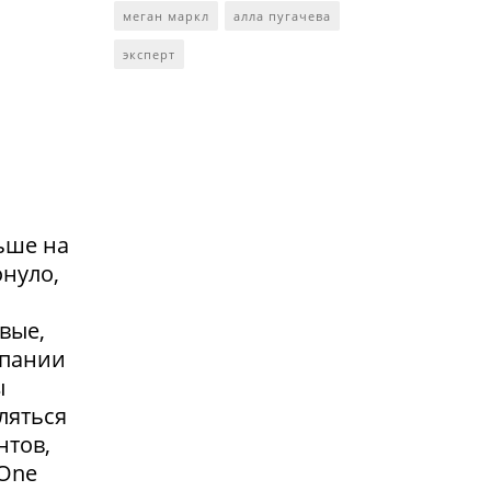
меган маркл
алла пугачева
эксперт
ьше на
онуло,
вые,
мпании
ы
ляться
нтов,
 One