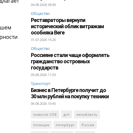
длагает
04.08.2026 09:40
Общество
Реставраторы вернули
исторический облик витражам
ышем
особняка Веге
ярности
31.07.2026 15:26
Общество
Россияне стали чаще оформлять
гражданство островных
государств
05.08.2026 11:03
Транспорт
Бизнес в Петербурге получит до
30 млн рублей на покупку техники
06.08.2026 10:45
новости СПб
дтп
ленобласть
полиция
петербург
Россия