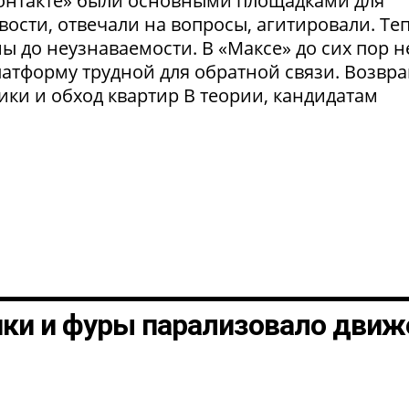
Контакте» были основными площадками для
ости, отвечали на вопросы, агитировали. Те
 до неузнаваемости. В «Максе» до сих пор н
латформу трудной для обратной связи. Возвр
рики и обход квартир В теории, кандидатам
шки и фуры парализовало движ