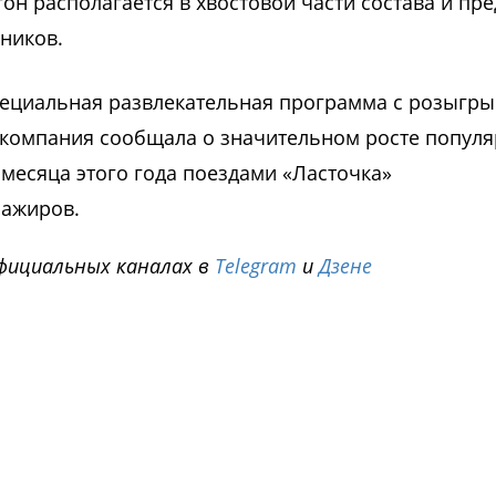
он располагается в хвостовой части состава и пре
ников.
пециальная развлекательная программа с розыгр
 компания сообщала о значительном росте попул
месяца этого года поездами «Ласточка»
сажиров.
фициальных каналах в
Telegram
и
Дзене
i