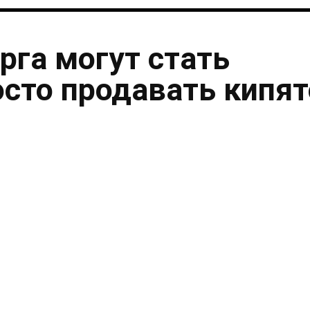
рга могут стать
осто продавать кипя