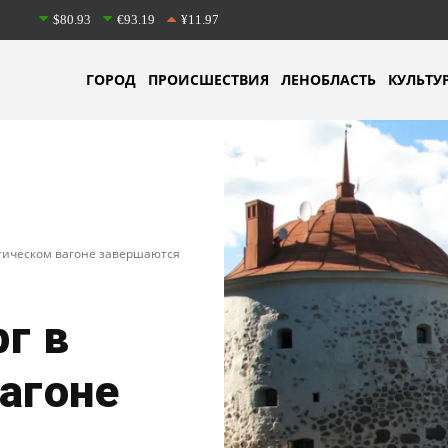
$80.93
€93.19
¥11.97
ГОРОД
ПРОИСШЕСТВИЯ
ЛЕНОБЛАСТЬ
КУЛЬТУ
стическом вагоне завершаются
г в
агоне