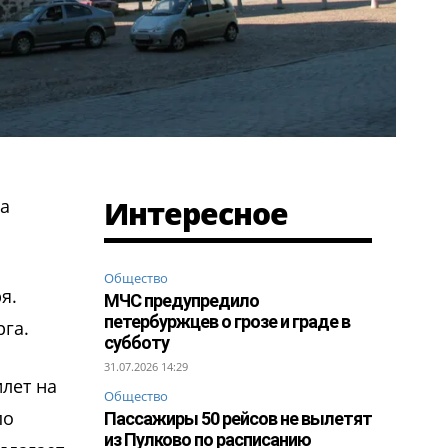
Интересное
на
Общество
я.
МЧС предупредило
петербуржцев о грозе и граде в
рга.
субботу
31.07.2026 14:29
лет на
Общество
по
Пассажиры 50 рейсов не вылетят
из Пулково по расписанию