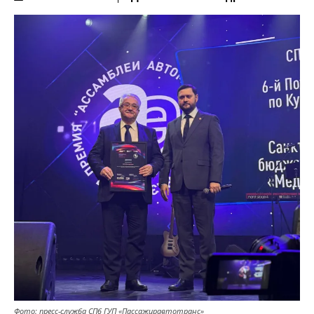
Фото: пресс-служба СПб ГУП «Пассажиравтотранс»