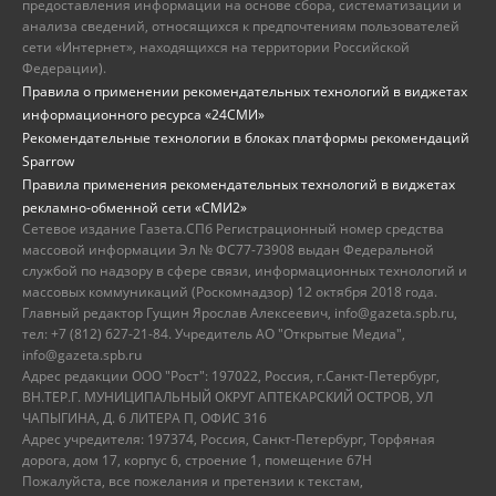
предоставления информации на основе сбора, систематизации и
анализа сведений, относящихся к предпочтениям пользователей
сети «Интернет», находящихся на территории Российской
Федерации).
Правила о применении рекомендательных технологий в виджетах
информационного ресурса «24СМИ»
Рекомендательные технологии в блоках платформы рекомендаций
Sparrow
Правила применения рекомендательных технологий в виджетах
рекламно-обменной сети «СМИ2»
Сетевое издание Газета.СПб Регистрационный номер средства
массовой информации Эл № ФС77-73908 выдан Федеральной
службой по надзору в сфере связи, информационных технологий и
массовых коммуникаций (Роскомнадзор) 12 октября 2018 года.
Главный редактор Гущин Ярослав Алексеевич, info@gazeta.spb.ru,
тел: +7 (812) 627-21-84. Учредитель АО "Открытые Медиа",
info@gazeta.spb.ru
Адрес редакции ООО "Рост": 197022, Россия, г.Санкт-Петербург,
ВН.ТЕР.Г. МУНИЦИПАЛЬНЫЙ ОКРУГ АПТЕКАРСКИЙ ОСТРОВ, УЛ
ЧАПЫГИНА, Д. 6 ЛИТЕРА П, ОФИС 316
Адрес учредителя: 197374, Россия, Санкт-Петербург, Торфяная
дорога, дом 17, корпус 6, строение 1, помещение 67Н
Пожалуйста, все пожелания и претензии к текстам,