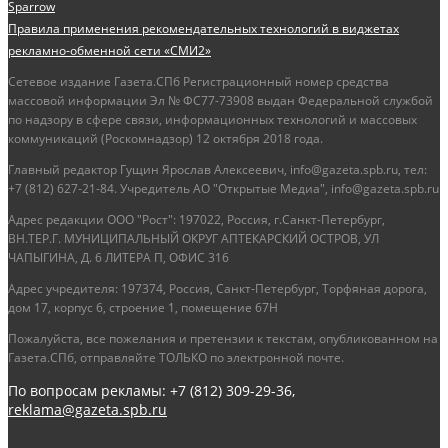
Sparrow
Правила применения рекомендательных технологий в виджетах
рекламно-обменной сети «СМИ2»
Сетевое издание Газета.СПб Регистрационный номер средства
массовой информации Эл № ФС77-73908 выдан Федеральной службой
по надзору в сфере связи, информационных технологий и массовых
коммуникаций (Роскомнадзор) 12 октября 2018 года.
Главный редактор Гущин Ярослав Алексеевич, info@gazeta.spb.ru, тел:
+7 (812) 627-21-84. Учредитель АО "Открытые Медиа", info@gazeta.spb.ru
Адрес редакции ООО "Рост": 197022, Россия, г.Санкт-Петербург,
ВН.ТЕР.Г. МУНИЦИПАЛЬНЫЙ ОКРУГ АПТЕКАРСКИЙ ОСТРОВ, УЛ
ЧАПЫГИНА, Д. 6 ЛИТЕРА П, ОФИС 316
Адрес учредителя: 197374, Россия, Санкт-Петербург, Торфяная дорога,
дом 17, корпус 6, строение 1, помещение 67Н
Пожалуйста, все пожелания и претензии к текстам, опубликованном на
Газета.СПб, отправляйте ТОЛЬКО по электронной почте.
По вопросам рекламы: +7 (812) 309-29-36,
reklama@gazeta.spb.ru