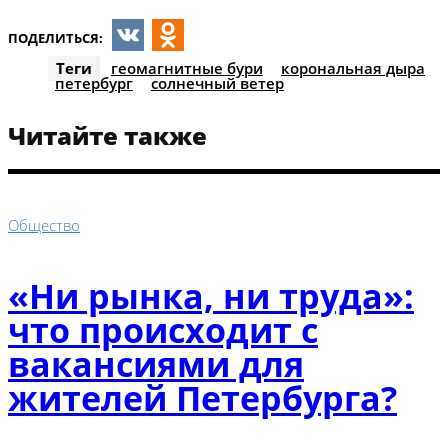
ПОДЕЛИТЬСЯ:
VK
Odnoklassniki
Теги
геомагнитные бури
корональная дыра
петербург
солнечный ветер
Читайте также
Общество
«Ни рынка, ни труда»:
что происходит с
вакансиями для
жителей Петербурга?