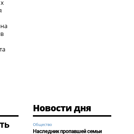
их
я
 на
 в
та
Новости дня
ть
Общество
Наследник пропавшей семьи