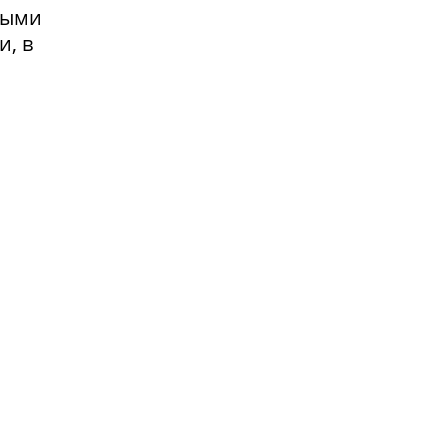
выми
и, в