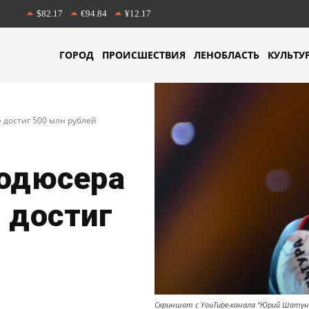
$82.17
€94.84
¥12.17
ГОРОД
ПРОИСШЕСТВИЯ
ЛЕНОБЛАСТЬ
КУЛЬТУ
 достиг 500 млн рублей
родюсера
 достиг
Скриншот с YouTube-канала "Юрий Шатун