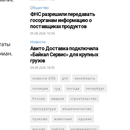
Общество
ФНС разрешили передавать
госорганам информацию о
поставщиках продуктов
05.08.2026 10:34
Новости
таты
Авито Доставка подключила
фман.
«Байкал Сервис» для крупных
грузов
04.08.2026 18:05
новости СПб
дтп
ленобласть
полиция
суд
погода
петербург
Россия
авария
строительство
прокуратура
мошенничество
пулково
животные
оружие
москва
работа
недвижимость