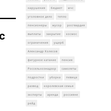
нарушения
бюджет
мчс
уголовное дело
тепло
пенсионеры
мусор
росгвардия
с
выплаты
закрытие
космос
ограничения
ущерб
Александр Колесов
фигурное катание
пенсия
Россельхознадзор
самолеты
подростки
уборка
певица
развод
королевская семья
эксперты
аренда
россияне
рейд