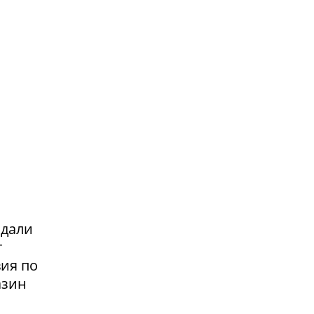
адали
т
вия по
азин