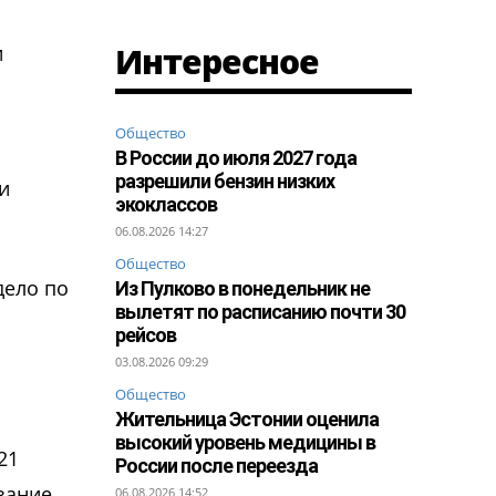
Интересное
и
Общество
В России до июля 2027 года
разрешили бензин низких
и
экоклассов
06.08.2026 14:27
Общество
дело по
Из Пулково в понедельник не
вылетят по расписанию почти 30
рейсов
03.08.2026 09:29
Общество
Жительница Эстонии оценила
высокий уровень медицины в
21
России после переезда
зание
06.08.2026 14:52