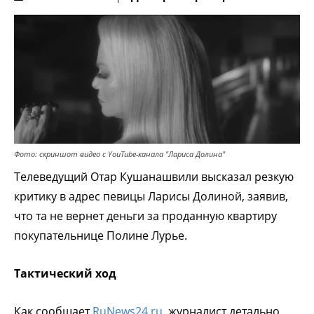
Фото: скриншот видео с YouTube-канала "Лариса Долина"
Телеведущий Отар Кушанашвили высказал резкую
критику в адрес певицы Ларисы Долиной, заявив,
что та не вернет деньги за проданную квартиру
покупательнице Полине Лурье.
Тактический ход
Как сообщает
RuNews24.ru,
журналист детально