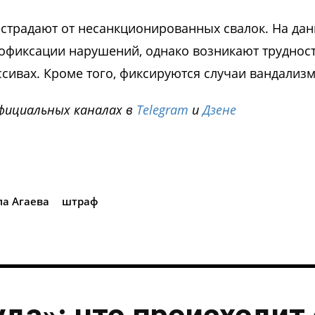
а страдают от несанкционированных свалок. На да
еофиксации нарушений, однако возникают трудност
ивах. Кроме того, фиксируются случаи вандализм
фициальных каналах в
Telegram
и
Дзене
i
а Агаева
штраф