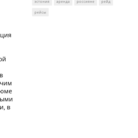
эстония
аренда
россияне
рейд
рейсы
нция
ой
в
очим
зюме
выми
и, в