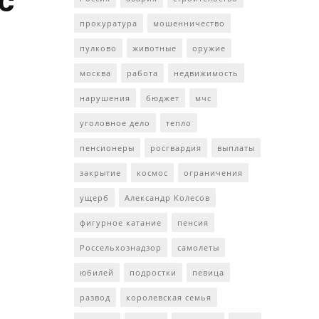
с
прокуратура
мошенничество
пулково
животные
оружие
москва
работа
недвижимость
нарушения
бюджет
мчс
уголовное дело
тепло
пенсионеры
росгвардия
выплаты
закрытие
космос
ограничения
ущерб
Александр Колесов
фигурное катание
пенсия
Россельхознадзор
самолеты
юбилей
подростки
певица
развод
королевская семья