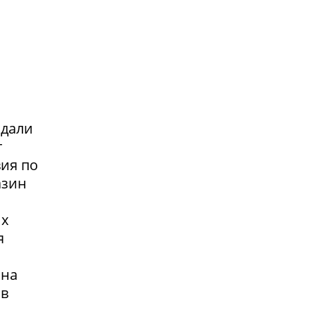
адали
т
вия по
азин
их
я
 на
 в