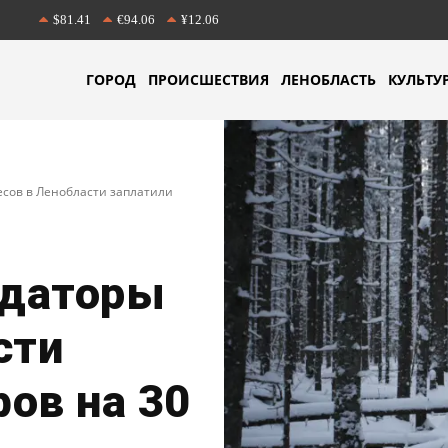
$81.41
€94.06
¥12.06
ГОРОД
ПРОИСШЕСТВИЯ
ЛЕНОБЛАСТЬ
КУЛЬТУ
есов в Ленобласти заплатили
ндаторы
сти
ов на 30