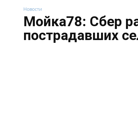
Новости
Мойка78: Сбер р
пострадавших се