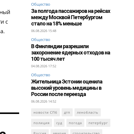
Общество
За полгода пассажиров на рейсах
нный
между Москвой Петербургом
и с
стало на 18% меньше
а.
06.08.2026 15:48
Общество
В Финляндии разрешили
захоронение ядерных отходов на
100 тысяч лет
04.08.2026 17:52
Общество
Жительница Эстонии оценила
высокий уровень медицины в
России после переезда
06.08.2026 14:52
новости СПб
дтп
ленобласть
полиция
суд
погода
петербург
Россия
авария
строительство