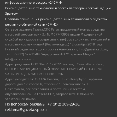
информационного ресурса «24СМИ»
Рекомендательные технологии в блоках платформы рекомендаций
Sparrow
Правила применения рекомендательных технологий в виджетах
рекламно-обменной сети «СМИ2»
Сетевое издание Газета.СПб Регистрационный номер средства
массовой информации Эл № ФС77-73908 выдан Федеральной
службой по надзору в сфере связи, информационных технологий и
массовых коммуникаций (Роскомнадзор) 12 октября 2018 года.
Главный редактор Гущин Ярослав Алексеевич, info@gazeta.spb.ru,
тел: +7 (812) 627-21-84. Учредитель АО "Открытые Медиа",
info@gazeta.spb.ru
Адрес редакции ООО "Рост": 197022, Россия, г.Санкт-Петербург,
ВН.ТЕР.Г. МУНИЦИПАЛЬНЫЙ ОКРУГ АПТЕКАРСКИЙ ОСТРОВ, УЛ
ЧАПЫГИНА, Д. 6 ЛИТЕРА П, ОФИС 316
Адрес учредителя: 197374, Россия, Санкт-Петербург, Торфяная
дорога, дом 17, корпус 6, строение 1, помещение 67Н
Пожалуйста, все пожелания и претензии к текстам,
опубликованном на Газета.СПб, отправляйте ТОЛЬКО по
электронной почте.
По вопросам рекламы: +7 (812) 309-29-36,
reklama@gazeta.spb.ru