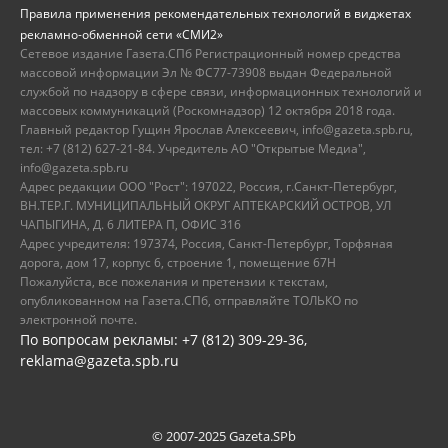
Правила применения рекомендательных технологий в виджетах
рекламно-обменной сети «СМИ2»
Сетевое издание Газета.СПб Регистрационный номер средства
массовой информации Эл № ФС77-73908 выдан Федеральной
службой по надзору в сфере связи, информационных технологий и
массовых коммуникаций (Роскомнадзор) 12 октября 2018 года.
Главный редактор Гущин Ярослав Алексеевич, info@gazeta.spb.ru,
тел: +7 (812) 627-21-84. Учредитель АО "Открытые Медиа",
info@gazeta.spb.ru
Адрес редакции ООО "Рост": 197022, Россия, г.Санкт-Петербург,
ВН.ТЕР.Г. МУНИЦИПАЛЬНЫЙ ОКРУГ АПТЕКАРСКИЙ ОСТРОВ, УЛ
ЧАПЫГИНА, Д. 6 ЛИТЕРА П, ОФИС 316
Адрес учредителя: 197374, Россия, Санкт-Петербург, Торфяная
дорога, дом 17, корпус 6, строение 1, помещение 67Н
Пожалуйста, все пожелания и претензии к текстам,
опубликованном на Газета.СПб, отправляйте ТОЛЬКО по
электронной почте.
По вопросам рекламы: +7 (812) 309-29-36,
reklama@gazeta.spb.ru
© 2007-2025 Gazeta.SPb