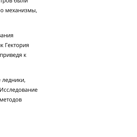
етров были
ло механизмы,
вания
к Гектория
приведя к
 ледники,
 Исследование
 методов