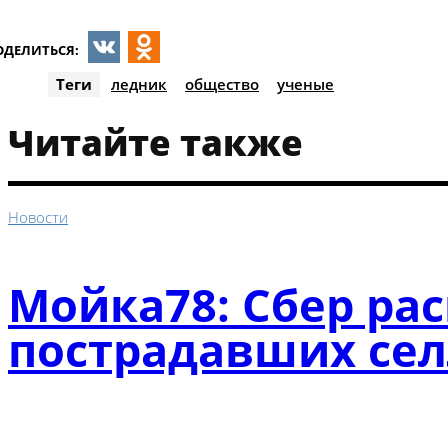
ОДЕЛИТЬСЯ:
VK
Odnoklassniki
Теги
ледник
общество
ученые
Читайте также
Новости
Мойка78: Сбер ра
пострадавших се