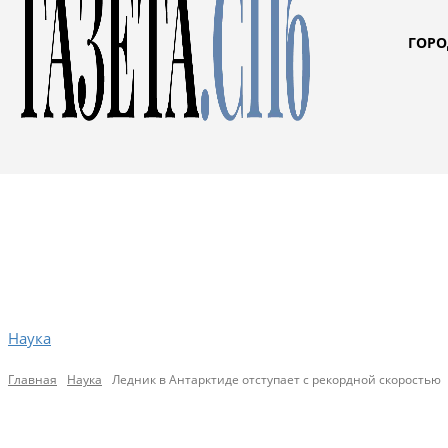
ГОРО
Наука
Главная
Наука
Ледник в Антарктиде отступает с рекордной скоростью