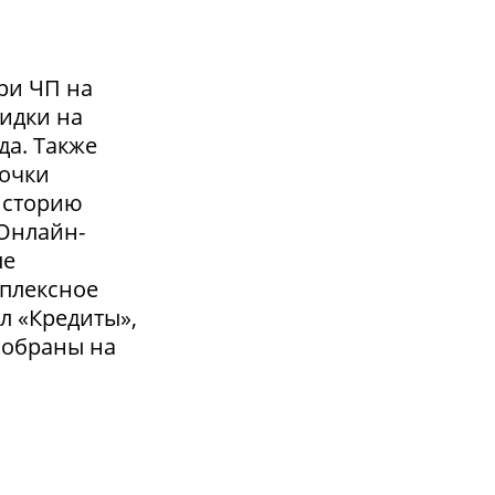
ри ЧП на
кидки на
да. Также
точки
 историю
 Онлайн-
ые
мплексное
л «Кредиты»,
собраны на