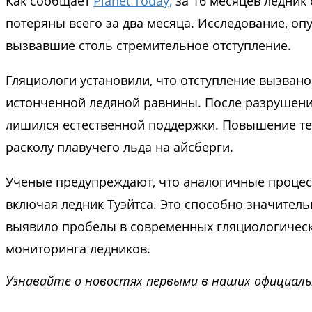
Как сообщает
Planet Today,
за 16 месяцев ледник
потеряны всего за два месяца. Исследование, оп
вызвавшие столь стремительное отступление.
Гляциологи установили, что отступление вызван
истонченной ледяной равнины. После разрушения
лишился естественной поддержки. Повышение те
расколу плавучего льда на айсберги.
Ученые предупреждают, что аналогичные процесс
включая ледник Туэйтса. Это способно значител
выявило пробелы в современных гляциологическ
мониторинга ледников.
Узнавайте о новостях первыми в наших официаль