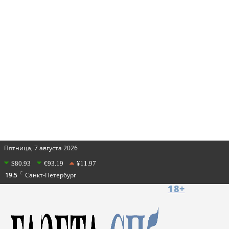
Пятница, 7 августа 2026
$80.93
€93.19
¥11.97
C
19.5
Санкт-Петербург
18+