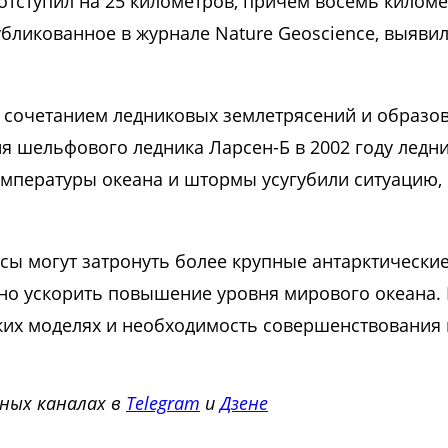
 отступил на 25 километров, причем восемь килом
убликованное в журнале Nature Geoscience, выяви
о сочетанием ледниковых землетрясений и образо
 шельфового ледника Ларсен-Б в 2002 году ледни
мпературы океана и штормы усугубили ситуацию, 
ы могут затронуть более крупные антарктические
ьно ускорить повышение уровня мирового океана.
их моделях и необходимость совершенствования
ных каналах в
Telegram
и
Дзене