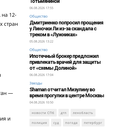
Тотьмяниной
06.08.2026 17:55
на 12-
Общество
Дмитриенко попросил прощения
х стран
у Линочки Ли из-за скандала с
треком в «Лужниках»
05.08.2026 13:22
Общество
Ипотечный брокер предложил
привлекать врачей для защиты
от «схемы Долиной»
н
06.08.2026 17:04
Звезды
Shaman отчитал Мизулину во
тан —
время прогулки в центре Москвы
04.08.2026 10:50
новости СПб
дтп
ленобласть
ия и
полиция
суд
погода
петербург