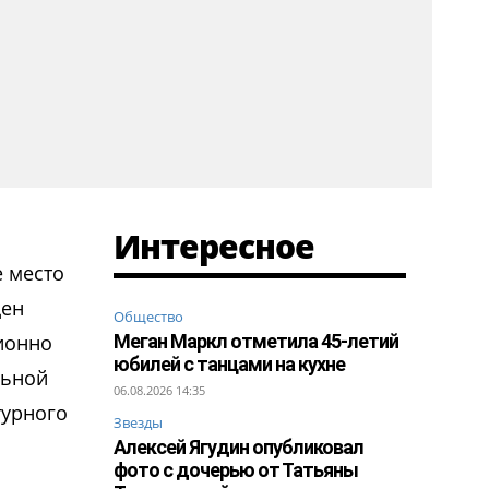
Интересное
е место
щен
Общество
ционно
Меган Маркл отметила 45-летий
юбилей с танцами на кухне
льной
06.08.2026 14:35
турного
Звезды
Алексей Ягудин опубликовал
фото с дочерью от Татьяны