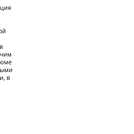
нция
ой
в
очим
зюме
выми
и, в