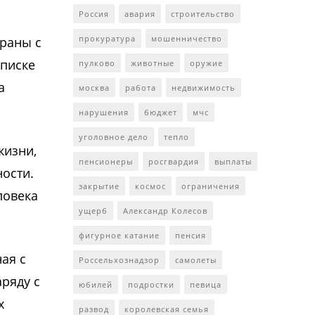
Россия
авария
строительство
прокуратура
мошенничество
траны с
списке
пулково
животные
оружие
а
москва
работа
недвижимость
нарушения
бюджет
мчс
уголовное дело
тепло
жизни,
пенсионеры
росгвардия
выплаты
ности.
закрытие
космос
ограничения
ловека
ущерб
Александр Колесов
фигурное катание
пенсия
ая с
Россельхознадзор
самолеты
ряду с
юбилей
подростки
певица
х
развод
королевская семья