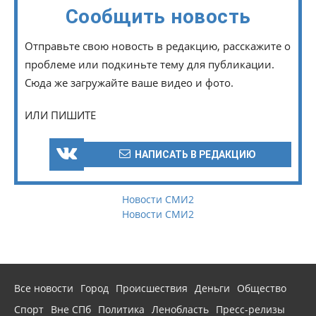
Сообщить новость
Отправьте свою новость в редакцию, расскажите о
проблеме или подкиньте тему для публикации.
Сюда же загружайте ваше видео и фото.
ИЛИ ПИШИТЕ
НАПИСАТЬ В РЕДАКЦИЮ
Новости СМИ2
Новости СМИ2
Все новости
Город
Происшествия
Деньги
Общество
Спорт
Вне СПб
Политика
Ленобласть
Пресс-релизы