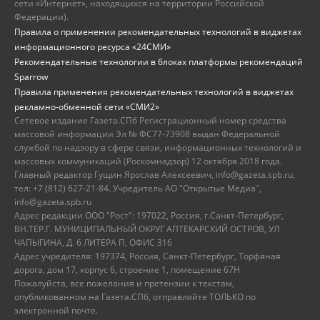
сети «Интернет», находящихся на территории Российской
Федерации).
Правила о применении рекомендательных технологий в виджетах
информационного ресурса «24СМИ»
Рекомендательные технологии в блоках платформы рекомендаций
Sparrow
Правила применения рекомендательных технологий в виджетах
рекламно-обменной сети «СМИ2»
Сетевое издание Газета.СПб Регистрационный номер средства
массовой информации Эл № ФС77-73908 выдан Федеральной
службой по надзору в сфере связи, информационных технологий и
массовых коммуникаций (Роскомнадзор) 12 октября 2018 года.
Главный редактор Гущин Ярослав Алексеевич, info@gazeta.spb.ru,
тел: +7 (812) 627-21-84. Учредитель АО "Открытые Медиа",
info@gazeta.spb.ru
Адрес редакции ООО "Рост": 197022, Россия, г.Санкт-Петербург,
ВН.ТЕР.Г. МУНИЦИПАЛЬНЫЙ ОКРУГ АПТЕКАРСКИЙ ОСТРОВ, УЛ
ЧАПЫГИНА, Д. 6 ЛИТЕРА П, ОФИС 316
Адрес учредителя: 197374, Россия, Санкт-Петербург, Торфяная
дорога, дом 17, корпус 6, строение 1, помещение 67Н
Пожалуйста, все пожелания и претензии к текстам,
опубликованном на Газета.СПб, отправляйте ТОЛЬКО по
электронной почте.