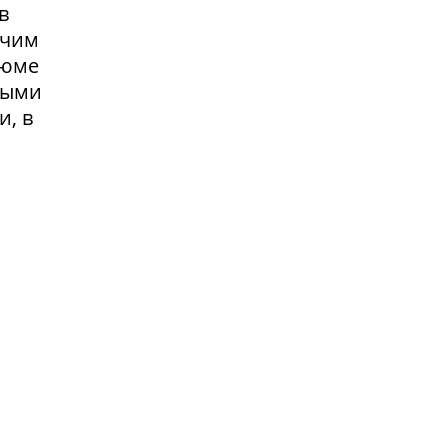
в
очим
зюме
выми
и, в