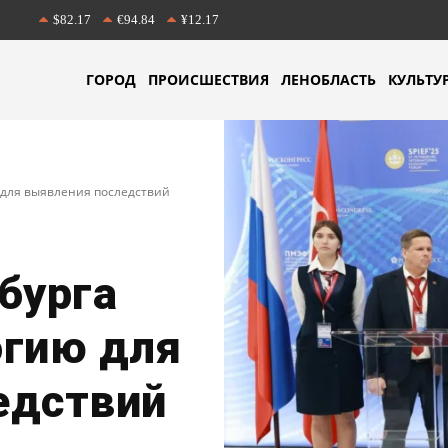
$82.17
€94.84
¥12.17
ГОРОД
ПРОИСШЕСТВИЯ
ЛЕНОБЛАСТЬ
КУЛЬТУ
 для выявления последствий
бурга
огию для
едствий