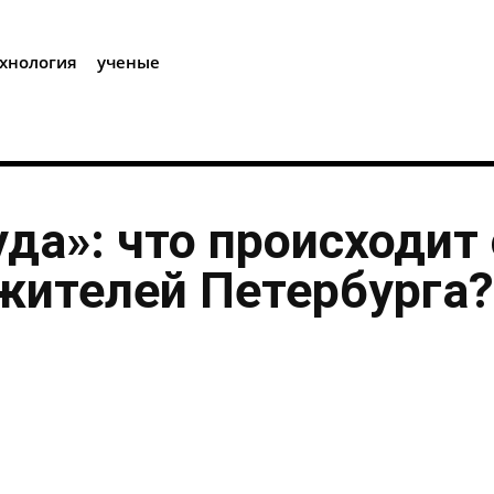
i
хнология
ученые
уда»: что происходит 
жителей Петербурга?