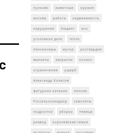
пулково
животные
оружие
москва
работа
недвижимость
нарушения
бюджет
мчс
уголовное дело
тепло
пенсионеры
мусор
росгвардия
с
выплаты
закрытие
космос
ограничения
ущерб
Александр Колесов
фигурное катание
пенсия
Россельхознадзор
самолеты
подростки
уборка
певица
развод
королевская семья
эксперты
аренда
россияне