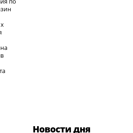
вия по
азин
их
я
 на
 в
та
Новости дня