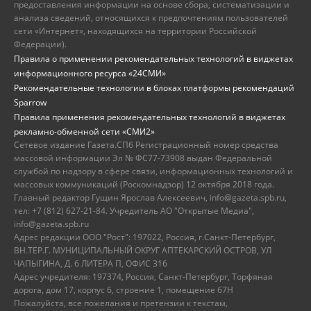
предоставления информации на основе сбора, систематизации и
анализа сведений, относящихся к предпочтениям пользователей
сети «Интернет», находящихся на территории Российской
Федерации).
Правила о применении рекомендательных технологий в виджетах
информационного ресурса «24СМИ»
Рекомендательные технологии в блоках платформы рекомендаций
Sparrow
Правила применения рекомендательных технологий в виджетах
рекламно-обменной сети «СМИ2»
Сетевое издание Газета.СПб Регистрационный номер средства
массовой информации Эл № ФС77-73908 выдан Федеральной
службой по надзору в сфере связи, информационных технологий и
массовых коммуникаций (Роскомнадзор) 12 октября 2018 года.
Главный редактор Гущин Ярослав Алексеевич, info@gazeta.spb.ru,
тел: +7 (812) 627-21-84. Учредитель АО "Открытые Медиа",
info@gazeta.spb.ru
Адрес редакции ООО "Рост": 197022, Россия, г.Санкт-Петербург,
ВН.ТЕР.Г. МУНИЦИПАЛЬНЫЙ ОКРУГ АПТЕКАРСКИЙ ОСТРОВ, УЛ
ЧАПЫГИНА, Д. 6 ЛИТЕРА П, ОФИС 316
Адрес учредителя: 197374, Россия, Санкт-Петербург, Торфяная
дорога, дом 17, корпус 6, строение 1, помещение 67Н
Пожалуйста, все пожелания и претензии к текстам,