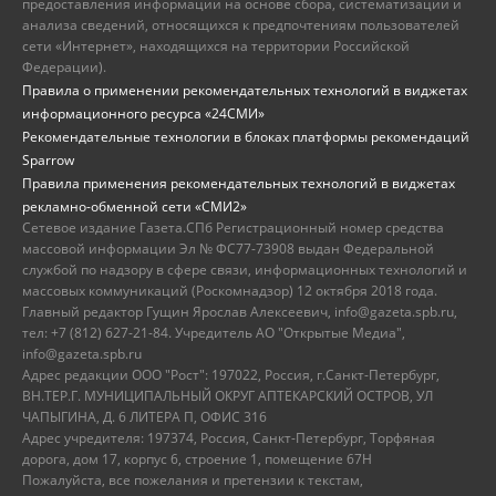
предоставления информации на основе сбора, систематизации и
анализа сведений, относящихся к предпочтениям пользователей
сети «Интернет», находящихся на территории Российской
Федерации).
Правила о применении рекомендательных технологий в виджетах
информационного ресурса «24СМИ»
Рекомендательные технологии в блоках платформы рекомендаций
Sparrow
Правила применения рекомендательных технологий в виджетах
рекламно-обменной сети «СМИ2»
Сетевое издание Газета.СПб Регистрационный номер средства
массовой информации Эл № ФС77-73908 выдан Федеральной
службой по надзору в сфере связи, информационных технологий и
массовых коммуникаций (Роскомнадзор) 12 октября 2018 года.
Главный редактор Гущин Ярослав Алексеевич, info@gazeta.spb.ru,
тел: +7 (812) 627-21-84. Учредитель АО "Открытые Медиа",
info@gazeta.spb.ru
Адрес редакции ООО "Рост": 197022, Россия, г.Санкт-Петербург,
ВН.ТЕР.Г. МУНИЦИПАЛЬНЫЙ ОКРУГ АПТЕКАРСКИЙ ОСТРОВ, УЛ
ЧАПЫГИНА, Д. 6 ЛИТЕРА П, ОФИС 316
Адрес учредителя: 197374, Россия, Санкт-Петербург, Торфяная
дорога, дом 17, корпус 6, строение 1, помещение 67Н
Пожалуйста, все пожелания и претензии к текстам,