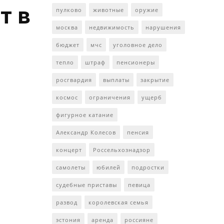
т в
пулково
животные
оружие
москва
недвижимость
нарушения
бюджет
мчс
уголовное дело
тепло
штраф
пенсионеры
росгвардия
выплаты
закрытие
космос
ограничения
ущерб
фигурное катание
Александр Колесов
пенсия
концерт
Россельхознадзор
самолеты
юбилей
подростки
судебные приставы
певица
развод
королевская семья
эстония
аренда
россияне