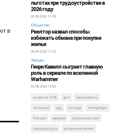
льготах при трудоустройстве в
2026 году
05.08.2026 11:38
Общество
ют в
Риелтор назвал способы
избежать обмана при покупке
жилья
06.08.2026 11:20
Звезды
Генри Кавилл сыграет главную
роль в сериале по вселенной
Warhammer
05.08.2026 13:00
новости СПб
дтп
ленобласть
полиция
суд
погода
петербург
Россия
авария
строительство
прокуратура
мошенничество