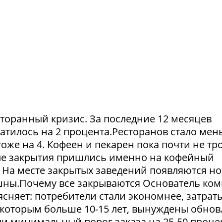
сторанный кризис. За последние 12 месяцев
атилось на 2 процента.Ресторанов стало мен
тоже на 4. Кофеен и пекарен пока почти не тр
ые закрытия пришлись именно на кофейный
. На месте закрытых заведений появляются но
пешны.Почему все закрываются Основатель ко
сняет: потребители стали экономнее, затрат
 которым больше 10-15 лет, вынуждены обнов
и минимальный порог заказа на 25-50 проце