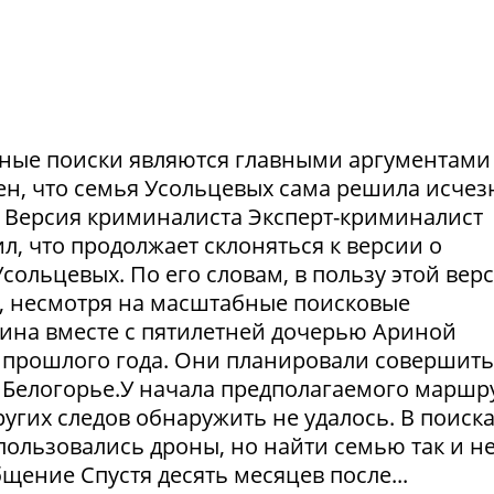
ешные поиски являются главными аргументами
рен, что семья Усольцевых сама решила исчезн
я. Версия криминалиста Эксперт-криминалист
ил, что продолжает склоняться к версии о
ольцевых. По его словам, в пользу этой вер
в, несмотря на масштабные поисковые
ина вместе с пятилетней дочерью Ариной
 прошлого года. Они планировали совершить
 Белогорье.У начала предполагаемого маршр
угих следов обнаружить не удалось. В поиск
пользовались дроны, но найти семью так и н
щение Спустя десять месяцев после...