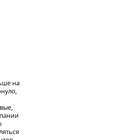
ьше на
онуло,
вые,
мпании
ы
ляться
нтов,