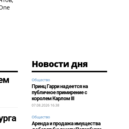
 One
Новости дня
лем
Общество
Принц Гарри надеется на
публичное примирение с
королем Карлом III
07.08.2026 16:38
урга
Общество
Аренда и продажа имущества