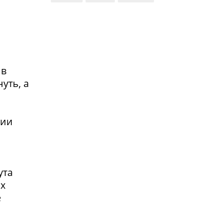
 в
уть, а
сии
ута
ах
е