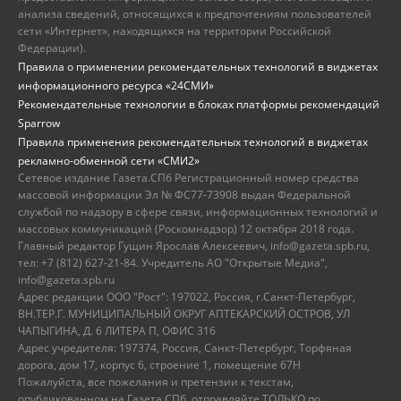
анализа сведений, относящихся к предпочтениям пользователей
сети «Интернет», находящихся на территории Российской
Федерации).
Правила о применении рекомендательных технологий в виджетах
информационного ресурса «24СМИ»
Рекомендательные технологии в блоках платформы рекомендаций
Sparrow
Правила применения рекомендательных технологий в виджетах
рекламно-обменной сети «СМИ2»
Сетевое издание Газета.СПб Регистрационный номер средства
массовой информации Эл № ФС77-73908 выдан Федеральной
службой по надзору в сфере связи, информационных технологий и
массовых коммуникаций (Роскомнадзор) 12 октября 2018 года.
Главный редактор Гущин Ярослав Алексеевич, info@gazeta.spb.ru,
тел: +7 (812) 627-21-84. Учредитель АО "Открытые Медиа",
info@gazeta.spb.ru
Адрес редакции ООО "Рост": 197022, Россия, г.Санкт-Петербург,
ВН.ТЕР.Г. МУНИЦИПАЛЬНЫЙ ОКРУГ АПТЕКАРСКИЙ ОСТРОВ, УЛ
ЧАПЫГИНА, Д. 6 ЛИТЕРА П, ОФИС 316
Адрес учредителя: 197374, Россия, Санкт-Петербург, Торфяная
дорога, дом 17, корпус 6, строение 1, помещение 67Н
Пожалуйста, все пожелания и претензии к текстам,
опубликованном на Газета.СПб, отправляйте ТОЛЬКО по