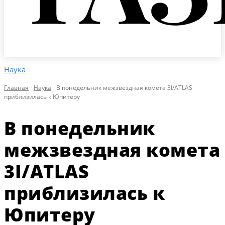
Наука
Главная
Наука
В понедельник межзвездная комета 3I/ATLAS
приблизилась к Юпитеру
В понедельник
межзвездная комета
3I/ATLAS
приблизилась к
Юпитеру