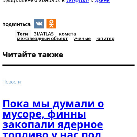
официальных каналах в
Telegram
и
Дзене
ПОДЕЛИТЬСЯ:
VK
Odnoklassniki
Теги
3I/ATLAS
комета
межзвездный объект
ученые
юпитер
Читайте также
Новости
Пока мы думали о
мусоре, финны
закопали ядерное
топливо у нас под