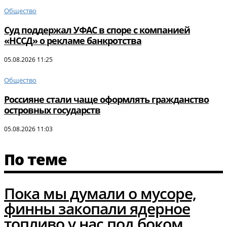
Общество
Суд поддержал УФАС в споре с компанией
«НССД» о рекламе банкротства
05.08.2026 11:25
Общество
Россияне стали чаще оформлять гражданство
островных государств
05.08.2026 11:03
По теме
Пока мы думали о мусоре,
финны закопали ядерное
топливо у нас под боком