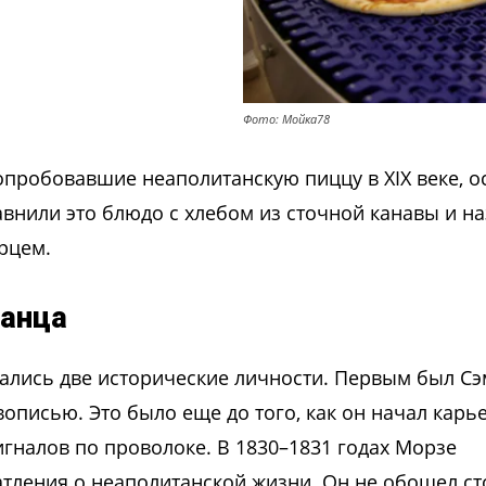
Фото: Мойка78
пробовавшие неаполитанскую пиццу в XIX веке, о
авнили это блюдо с хлебом из сточной канавы и н
рцем.
канца
азались две исторические личности. Первым был С
описью. Это было еще до того, как он начал карье
игналов по проволоке. В 1830–1831 годах Морзе
атления о неаполитанской жизни. Он не обошел с