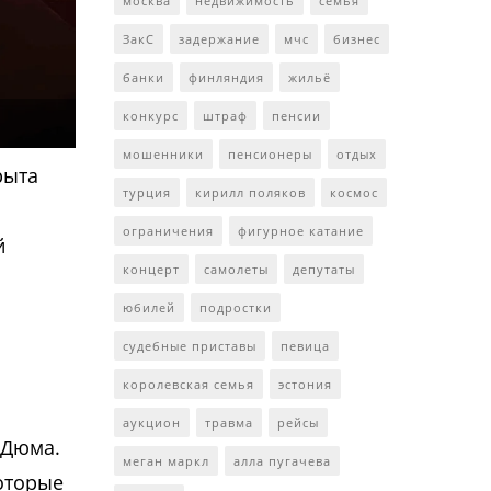
москва
недвижимость
семья
ЗакС
задержание
мчс
бизнес
банки
финляндия
жильё
конкурс
штраф
пенсии
мошенники
пенсионеры
отдых
рыта
турция
кирилл поляков
космос
ограничения
фигурное катание
й
концерт
самолеты
депутаты
юбилей
подростки
судебные приставы
певица
королевская семья
эстония
аукцион
травма
рейсы
 Дюма.
меган маркл
алла пугачева
оторые