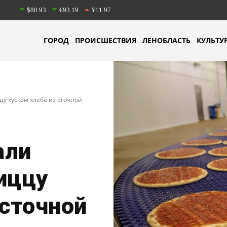
$80.93
€93.19
¥11.97
ГОРОД
ПРОИСШЕСТВИЯ
ЛЕНОБЛАСТЬ
КУЛЬТУ
у куском хлеба из сточной
али
иццу
 сточной