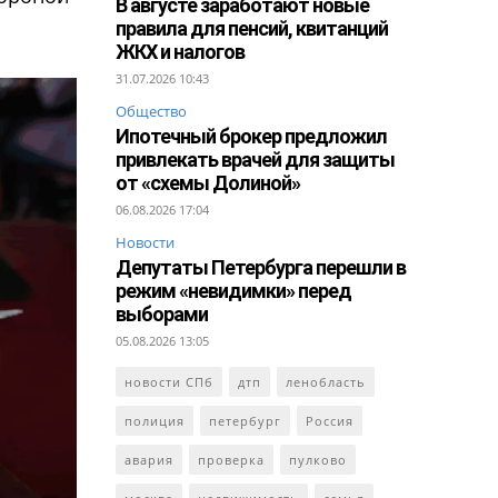
В августе заработают новые
правила для пенсий, квитанций
ЖКХ и налогов
31.07.2026 10:43
Общество
Ипотечный брокер предложил
привлекать врачей для защиты
от «схемы Долиной»
06.08.2026 17:04
Новости
Депутаты Петербурга перешли в
режим «невидимки» перед
выборами
05.08.2026 13:05
новости СПб
дтп
ленобласть
полиция
петербург
Россия
авария
проверка
пулково