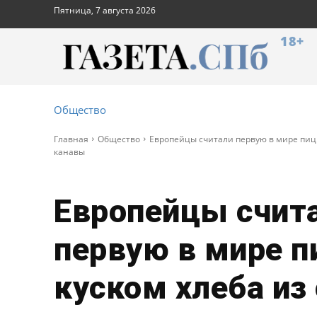
Пятница, 7 августа 2026
18+
Общество
Главная
Общество
Европейцы считали первую в мире пицц
канавы
Европейцы счит
первую в мире п
куском хлеба из