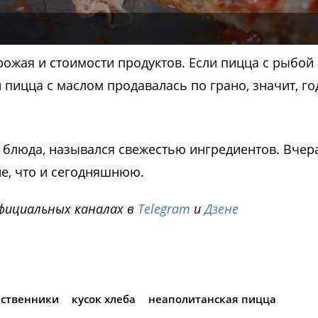
рожая и стоимости продуктов. Если пицца с рыбой
 пицца с маслом продавалась по грано, значит, го
ь блюда, назывался свежестью ингредиентов. Вч
не, что и сегодняшнюю.
фициальных каналах в
Telegram
и
Дзене
i
ественники
кусок хлеба
неаполитанская пицца