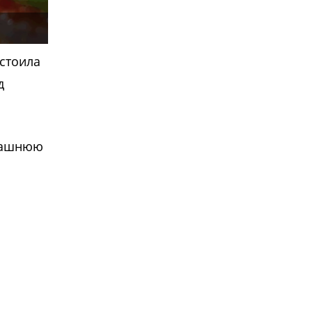
 стоила
д
ерашнюю