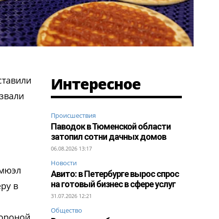
Интересное
ставили
азвали
Происшествия
Паводок в Тюменской области
затопил сотни дачных домов
06.08.2026 13:17
Новости
эмюэл
Авито: в Петербурге вырос спрос
на готовый бизнес в сфере услуг
ру в
31.07.2026 12:21
Общество
тороной