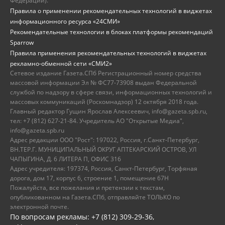
Федерации).
Правила о применении рекомендательных технологий в виджетах
информационного ресурса «24СМИ»
Рекомендательные технологии в блоках платформы рекомендаций
Sparrow
Правила применения рекомендательных технологий в виджетах
рекламно-обменной сети «СМИ2»
Сетевое издание Газета.СПб Регистрационный номер средства
массовой информации Эл № ФС77-73908 выдан Федеральной
службой по надзору в сфере связи, информационных технологий и
массовых коммуникаций (Роскомнадзор) 12 октября 2018 года.
Главный редактор Гущин Ярослав Алексеевич, info@gazeta.spb.ru,
тел: +7 (812) 627-21-84. Учредитель АО "Открытые Медиа",
info@gazeta.spb.ru
Адрес редакции ООО "Рост": 197022, Россия, г.Санкт-Петербург,
ВН.ТЕР.Г. МУНИЦИПАЛЬНЫЙ ОКРУГ АПТЕКАРСКИЙ ОСТРОВ, УЛ
ЧАПЫГИНА, Д. 6 ЛИТЕРА П, ОФИС 316
Адрес учредителя: 197374, Россия, Санкт-Петербург, Торфяная
дорога, дом 17, корпус 6, строение 1, помещение 67Н
Пожалуйста, все пожелания и претензии к текстам,
опубликованном на Газета.СПб, отправляйте ТОЛЬКО по
электронной почте.
По вопросам рекламы: +7 (812) 309-29-36,