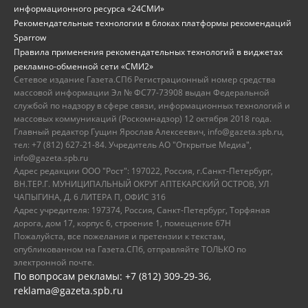
информационного ресурса «24СМИ»
Рекомендательные технологии в блоках платформы рекомендаций
Sparrow
Правила применения рекомендательных технологий в виджетах
рекламно-обменной сети «СМИ2»
Сетевое издание Газета.СПб Регистрационный номер средства
массовой информации Эл № ФС77-73908 выдан Федеральной
службой по надзору в сфере связи, информационных технологий и
массовых коммуникаций (Роскомнадзор) 12 октября 2018 года.
Главный редактор Гущин Ярослав Алексеевич, info@gazeta.spb.ru,
тел: +7 (812) 627-21-84. Учредитель АО "Открытые Медиа",
info@gazeta.spb.ru
Адрес редакции ООО "Рост": 197022, Россия, г.Санкт-Петербург,
ВН.ТЕР.Г. МУНИЦИПАЛЬНЫЙ ОКРУГ АПТЕКАРСКИЙ ОСТРОВ, УЛ
ЧАПЫГИНА, Д. 6 ЛИТЕРА П, ОФИС 316
Адрес учредителя: 197374, Россия, Санкт-Петербург, Торфяная
дорога, дом 17, корпус 6, строение 1, помещение 67Н
Пожалуйста, все пожелания и претензии к текстам,
опубликованном на Газета.СПб, отправляйте ТОЛЬКО по
электронной почте.
По вопросам рекламы: +7 (812) 309-29-36,
reklama@gazeta.spb.ru