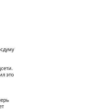
осдуму
сети.
ил это
перь
ет