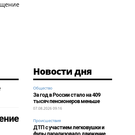
ащение
Новости дня
е
Общество
За год в России стало на 409
тысяч пенсионеров меньше
07.08.2026 09:16
ение
Происшествия
ДТП с участием легковушки и
фуры парализовало движение