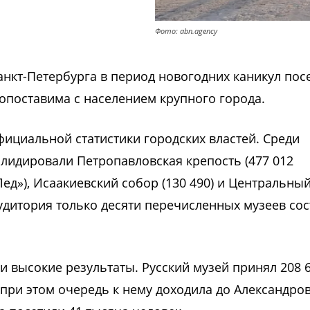
Фото: abn.agency
нкт-Петербурга в период новогодних каникул пос
сопоставима с населением крупного города.
фициальной статистики городских властей. Среди
лидировали Петропавловская крепость (477 012
д»), Исаакиевский собор (130 490) и Центральны
аудитория только десяти перечисленных музеев со
и высокие результаты. Русский музей принял 208 
 при этом очередь к нему доходила до Александро