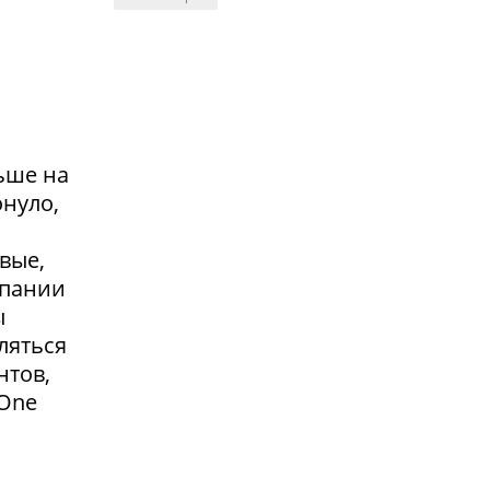
ьше на
онуло,
вые,
мпании
ы
ляться
нтов,
 One