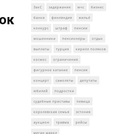
ЗакС
задержание
мчс
бизнес
ток
банки
финляндия
жильё
конкурс
штраф
пенсии
мошенники
пенсионеры
отдых
выплаты
турция
кирилл поляков
космос
ограничения
фигурное катание
пенсия
концерт
самолеты
депутаты
юбилей
подростки
судебные приставы
певица
королевская семья
эстония
аукцион
травма
рейсы
меган маркл