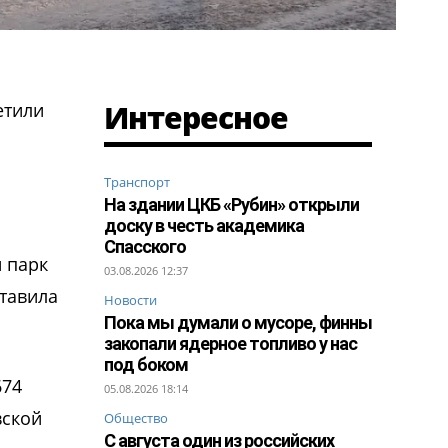
Интересное
етили
Транспорт
На здании ЦКБ «Рубин» открыли
доску в честь академика
Спасского
й парк
03.08.2026 12:37
ставила
Новости
Пока мы думали о мусоре, финны
закопали ядерное топливо у нас
под боком
674
05.08.2026 18:14
вской
Общество
С августа один из российских