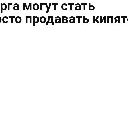
рга могут стать
осто продавать кипя