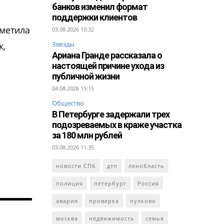
банков изменил формат
поддержки клиентов
метила
03.08.2026 10:32
Звезды
к,
Ариана Гранде рассказала о
настоящей причине ухода из
публичной жизни
04.08.2026 15:15
Общество
В Петербурге задержали трех
подозреваемых в краже участка
за 180 млн рублей
03.08.2026 11:35
новости СПб
дтп
ленобласть
полиция
петербург
Россия
авария
проверка
пулково
москва
недвижимость
семья