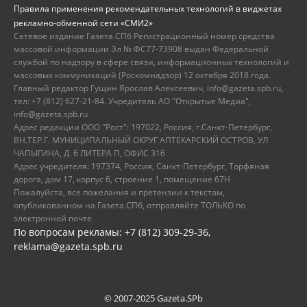
Правила применения рекомендательных технологий в виджетах
рекламно-обменной сети «СМИ2»
Сетевое издание Газета.СПб Регистрационный номер средства
массовой информации Эл № ФС77-73908 выдан Федеральной
службой по надзору в сфере связи, информационных технологий и
массовых коммуникаций (Роскомнадзор) 12 октября 2018 года.
Главный редактор Гущин Ярослав Алексеевич, info@gazeta.spb.ru,
тел: +7 (812) 627-21-84. Учредитель АО "Открытые Медиа",
info@gazeta.spb.ru
Адрес редакции ООО "Рост": 197022, Россия, г.Санкт-Петербург,
ВН.ТЕР.Г. МУНИЦИПАЛЬНЫЙ ОКРУГ АПТЕКАРСКИЙ ОСТРОВ, УЛ
ЧАПЫГИНА, Д. 6 ЛИТЕРА П, ОФИС 316
Адрес учредителя: 197374, Россия, Санкт-Петербург, Торфяная
дорога, дом 17, корпус 6, строение 1, помещение 67Н
Пожалуйста, все пожелания и претензии к текстам,
опубликованном на Газета.СПб, отправляйте ТОЛЬКО по
электронной почте.
По вопросам рекламы: +7 (812) 309-29-36,
reklama@gazeta.spb.ru
© 2007-2025 Gazeta.SPb